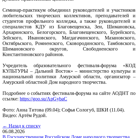
Семинар-практикум объединил руководителей и участников
любительских творческих коллективов, преподавателей и
студентов профильного колледжа, а также руководителей и
специалистов КДУ из Благовещенска, Зеи, Шимановска,
Архаринского, Белогорского, Благовещенского, Бурейского,
Зейского, Ивановского, Магдагачинского, Мазановского,
Октябрьского, Ромненского, Сковородинского, Тамбовского,
Шимановского округов, Свободненского и
Константиновского районов.
Учредитель образовательного фестиваля-форума «КОД
КУЛЬТУРЫ – Дальний Восток» – министерство культуры и
национальной политики Амурской области, организатор –
Амурский областной Дом народного творчества.
Подробнее о событиях фестиваля-форума на сайте АОДНТ по
ссылке:
https://goo.su/ApGybaC
Фото: Анна Титова (09.04); Софья Сологуб, ШКИ (11.04).
Видео: Артём Рудой.
← Назад к списку
06.08.2026
В Государственном Российском Доме народного творчества