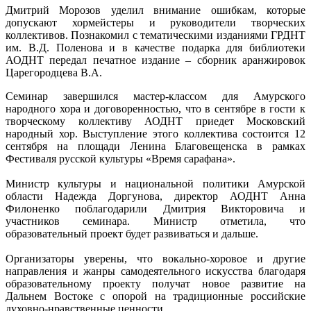
Дмитрий Морозов уделил внимание ошибкам, которые
допускают хормейстеры и руководители творческих
коллективов. Познакомил с тематическими изданиями ГРДНТ
им. В.Д. Поленова и в качестве подарка для библиотеки
АОДНТ передал печатное издание – сборник аранжировок
Царегородцева В.А.
Семинар завершился мастер-классом для Амурского
народного хора и договоренностью, что в сентябре в гости к
творческому коллективу АОДНТ приедет Московский
народный хор. Выступление этого коллектива состоится 12
сентября на площади Ленина Благовещенска в рамках
Фестиваля русской культуры «Время сарафана».
Министр культуры и национальной политики Амурской
области Надежда Доргунова, директор АОДНТ Анна
Филоненко поблагодарили Дмитрия Викторовича и
участников семинара. Министр отметила, что
образовательный проект будет развиваться и дальше.
Организаторы уверены, что вокально-хоровое и другие
направления и жанры самодеятельного искусства благодаря
образовательному проекту получат новое развитие на
Дальнем Востоке с опорой на традиционные российские
духовно-нравственные ценности.