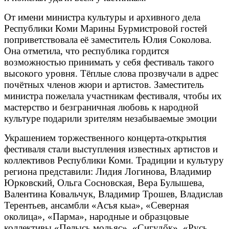
От имени министра культуры и архивного дела
Республики Коми Марины Бурмистровой гостей
поприветствовала её заместитель Юлия Соколова.
Она отметила, что республика гордится
возможностью принимать у себя фестиваль такого
высокого уровня. Тёплые слова прозвучали в адрес
почётных членов жюри и артистов. Заместитель
министра пожелала участникам фестиваля, чтобы их
мастерство и безграничная любовь к народной
культуре подарили зрителям незабываемые эмоции
Украшением торжественного концерта-открытия
фестиваля стали выступления известных артистов и
коллективов Республики Коми. Традиции и культуру
региона представили: Лидия Логинова, Владимир
Юрковский, Ольга Сосновская, Вера Булышева,
Валентина Ковальчук, Владимир Трошев, Владислав
Терентьев, ансамбли «Асъя кыа», «Северная
околица», «Парма», народные и образцовые
коллективы «Пелысь мольяс», «Сигудőк», «Русь