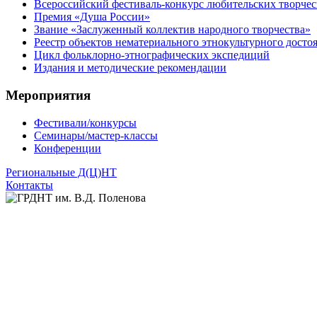
Всероссийский фестиваль-конкурс любительских творчес
Премия «Душа России»
Звание «Заслуженный коллектив народного творчества»
Реестр объектов нематериального этнокультурного досто
Цикл фольклорно-этнографических экспедиций
Издания и методические рекомендации
Мероприятия
Фестивали/конкурсы
Семинары/мастер-классы
Конференции
Региональные Д(Ц)НТ
Контакты